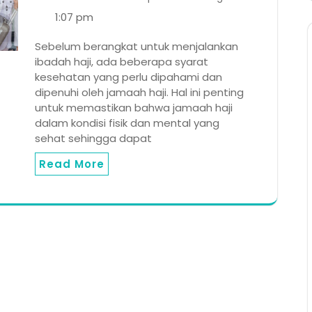
1:07 pm
Sebelum berangkat untuk menjalankan
ibadah haji, ada beberapa syarat
kesehatan yang perlu dipahami dan
dipenuhi oleh jamaah haji. Hal ini penting
untuk memastikan bahwa jamaah haji
dalam kondisi fisik dan mental yang
sehat sehingga dapat
Read More