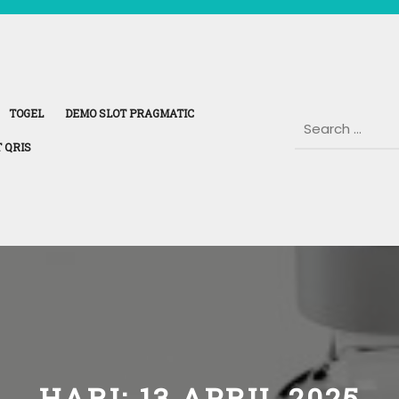
TOGEL
DEMO SLOT PRAGMATIC
 QRIS
HARI:
13 APRIL 2025