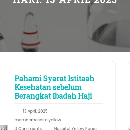
Pahami Syarat Istitaah
Kesehatan sebelum
Berangkat Ibadah Haji
13 April, 2025
memberhospitalyellow
0 Comments
Hospital Yellow Pages