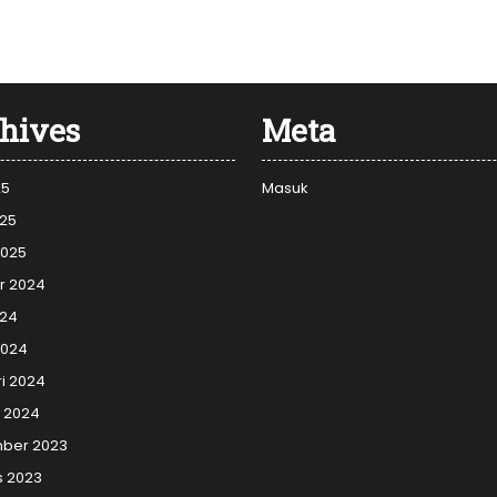
hives
Meta
25
Masuk
025
2025
r 2024
024
2024
i 2024
i 2024
ber 2023
s 2023