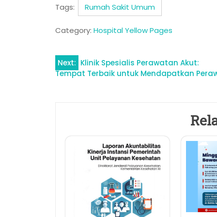
Tags:
Rumah Sakit Umum
Category:
Hospital Yellow Pages
Navigasi
Next:
Klinik Spesialis Perawatan Akut:
Tempat Terbaik untuk Mendapatkan Peraw
pos
Rela