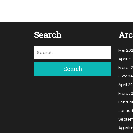
Search
Arc
Mei 20
April 2
Maret 
Search
Oktobe
April 2
Maret 
Februar
Januar
Septem
Agustu