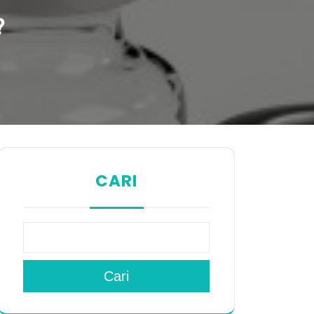
?
CARI
Cari