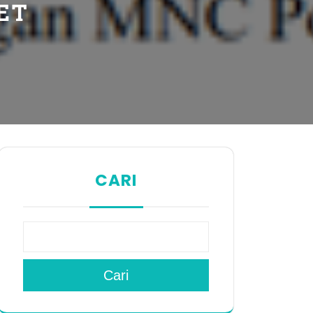
ET
CARI
Cari