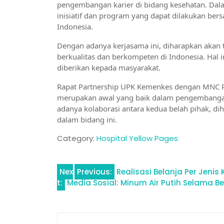
pengembangan karier di bidang kesehatan. Dala
inisiatif dan program yang dapat dilakukan ber
Indonesia.
Dengan adanya kerjasama ini, diharapkan akan 
berkualitas dan berkompeten di Indonesia. Hal 
diberikan kepada masyarakat.
Rapat Partnership UPK Kemenkes dengan MNC Po
merupakan awal yang baik dalam pengembangan 
adanya kolaborasi antara kedua belah pihak, di
dalam bidang ini.
Category:
Hospital Yellow Pages
Navigasi
Nex
Previous:
Realisasi Belanja Per Jeni
t:
Media Sosial: Minum Air Putih Selama B
pos