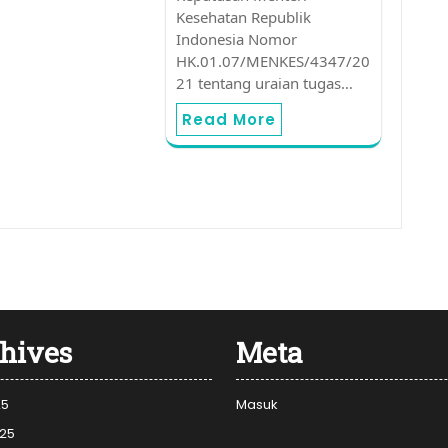
Kesehatan Republik
Indonesia Nomor
HK.01.07/MENKES/4347/20
21 tentang uraian tugas…
Read More
hives
Meta
25
Masuk
025