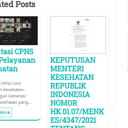
ted Posts
ntasi CPNS
KEPUTUSAN
 Pelayanan
MENTERI
hatan
KESEHATAN
i CPNS Unit
REPUBLIK
n Kesehatan:
INDONESIA
un Generasi
NOMOR
esehatan yang…
HK.01.07/MENK
More
ES/4347/2021