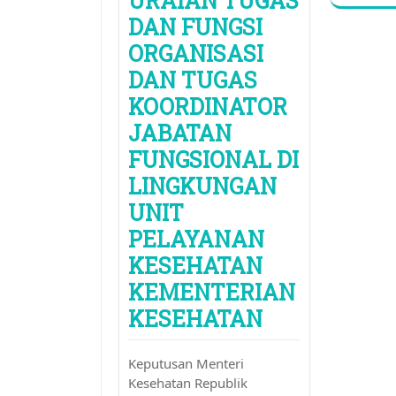
URAIAN TUGAS
DAN FUNGSI
ORGANISASI
DAN TUGAS
KOORDINATOR
JABATAN
FUNGSIONAL DI
LINGKUNGAN
UNIT
PELAYANAN
KESEHATAN
KEMENTERIAN
KESEHATAN
Keputusan Menteri
Kesehatan Republik