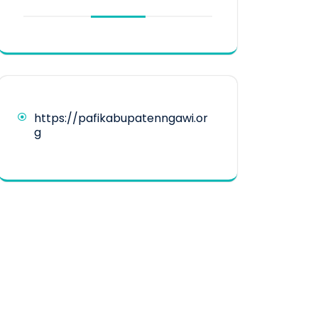
https://pafikabupatenngawi.or
g