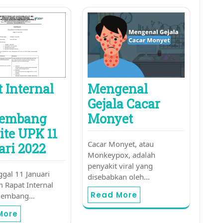
 Internal
Mengenal
Gejala Cacar
embang
Monyet
ite UPK 11
Cacar Monyet, atau
ari 2022
Monkeypox, adalah
penyakit viral yang
ggal 11 Januari
disebabkan oleh…
m Rapat Internal
Read More
gembang…
More