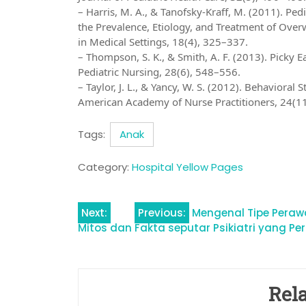
– Harris, M. A., & Tanofsky-Kraff, M. (2011). Pe
the Prevalence, Etiology, and Treatment of Overw
in Medical Settings, 18(4), 325–337.
– Thompson, S. K., & Smith, A. F. (2013). Picky E
Pediatric Nursing, 28(6), 548–556.
– Taylor, J. L., & Yancy, W. S. (2012). Behavioral
American Academy of Nurse Practitioners, 24(1
Tags:
Anak
Category:
Hospital Yellow Pages
Navigasi
Next:
Previous:
Mengenal Tipe Peraw
Mitos dan Fakta seputar Psikiatri yang Per
pos
Rela