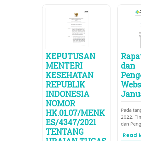
KEPUTUSAN
Rapat
MENTERI
dan
KESEHATAN
Peng
REPUBLIK
Webs
INDONESIA
Janu
NOMOR
Pada tan
HK.01.07/MENK
2022, Ti
ES/4347/2021
dan Pen
TENTANG
Read 