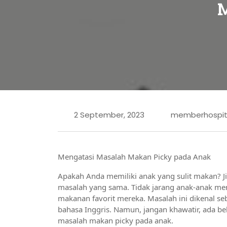
2 September, 2023
memberhospit
Mengatasi Masalah Makan Picky pada Anak
Apakah Anda memiliki anak yang sulit makan? Ji
masalah yang sama. Tidak jarang anak-anak m
makanan favorit mereka. Masalah ini dikenal se
bahasa Inggris. Namun, jangan khawatir, ada b
masalah makan picky pada anak.