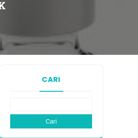
K
CARI
Cari