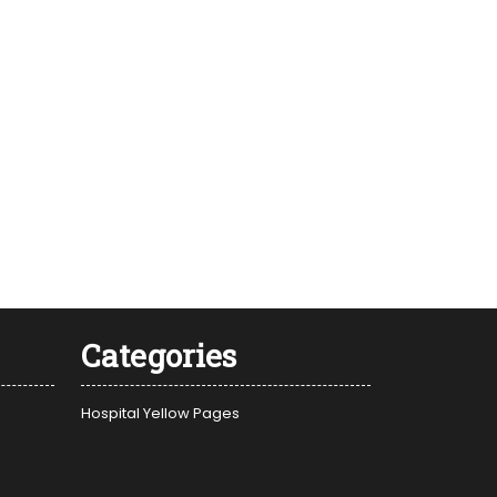
Categories
Hospital Yellow Pages