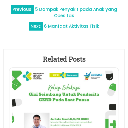
Navigasi
Previous:
5 Dampak Penyakit pada Anak yang
pos
Obesitas
Next:
6 Manfaat Aktivitas Fisik
Related Posts