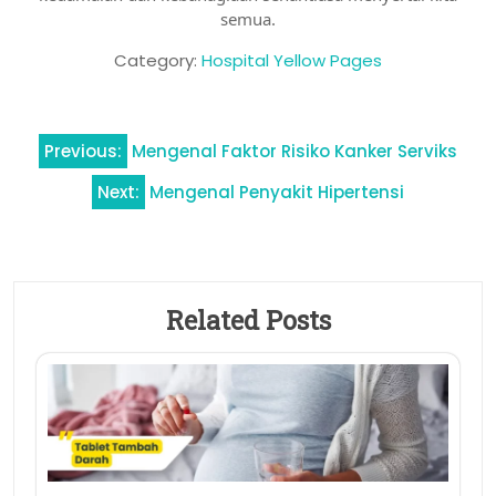
semua.
Category:
Hospital Yellow Pages
Navigasi
Previous:
Mengenal Faktor Risiko Kanker Serviks
pos
Next:
Mengenal Penyakit Hipertensi
Related Posts