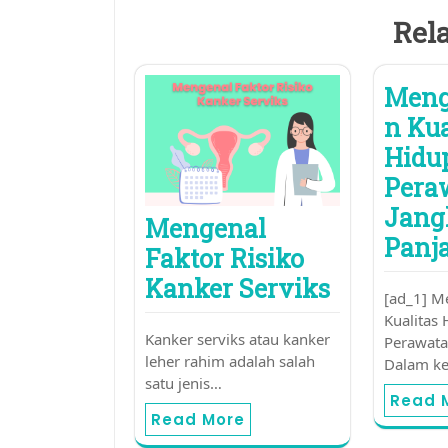
Rela
Meng
n Kua
Hidu
Pera
Jang
Mengenal
Panj
Faktor Risiko
Kanker Serviks
[ad_1] M
Kualitas
Kanker serviks atau kanker
Perawata
leher rahim adalah salah
Dalam k
satu jenis…
Read 
Read More