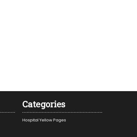
Categories
Hospital Yellow Pages