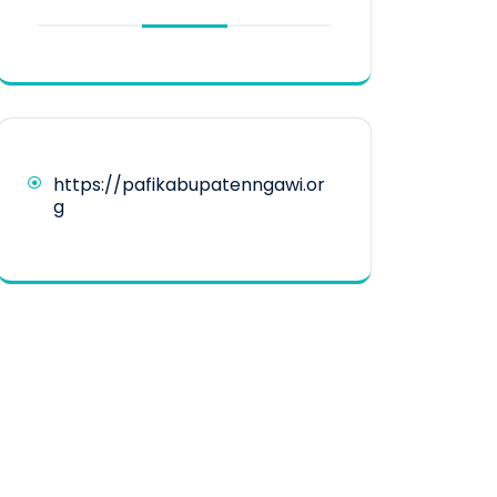
https://pafikabupatenngawi.or
g