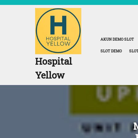
Skip
to
content
AKUN DEMO SLOT
SLOT DEMO
SLOT
Hospital
Yellow