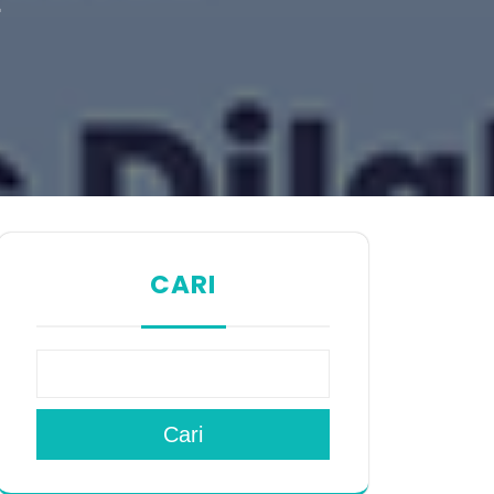
CARI
Cari