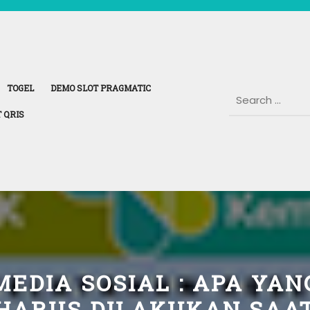
TOGEL
DEMO SLOT PRAGMATIC
 QRIS
MEDIA SOSIAL : APA YAN
HARUS DILAKUKAN SAA