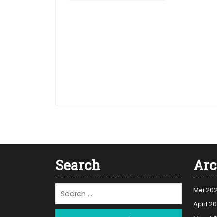
Search
Arc
Mei 20
April 2