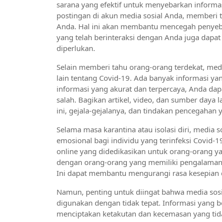
sarana yang efektif untuk menyebarkan informas
postingan di akun media sosial Anda, memberi t
Anda. Hal ini akan membantu mencegah penyeba
yang telah berinteraksi dengan Anda juga dap
diperlukan.
Selain memberi tahu orang-orang terdekat, med
lain tentang Covid-19. Ada banyak informasi ya
informasi yang akurat dan terpercaya, Anda d
salah. Bagikan artikel, video, dan sumber daya 
ini, gejala-gejalanya, dan tindakan pencegahan 
Selama masa karantina atau isolasi diri, media
emosional bagi individu yang terinfeksi Covid
online yang didedikasikan untuk orang-orang yang
dengan orang-orang yang memiliki pengalaman 
Ini dapat membantu mengurangi rasa kesepian d
Namun, penting untuk diingat bahwa media sosi
digunakan dengan tidak tepat. Informasi yang b
menciptakan ketakutan dan kecemasan yang tida