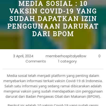
MEDIA SOSIAL : 10
VAKSIN COVID-19 YANG
SUDAH DAPATKAN IZIN
PENGGUNAAN DARURAT
DARI BPOM
3 April, 2024
memberhospitalyellow
0
Comments
1 category
Media sosial telah menjadi platform yang penting dalam
menyebarkan informasi terkait vaksin Covid-19 di Indonesia.
Salah satu informasi yang sedang ramai dibicarakan adalah
mengenai vaksin yang sudah mendapatkan izin penggunaan
darurat dari Badan Pengawas Obat dan Makanan (BPOM).
Berikut ini adalah 10 vaksin Covid-19 yang sudah resmi