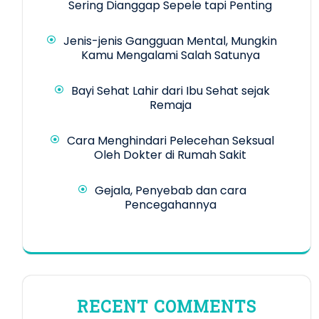
Sering Dianggap Sepele tapi Penting
Jenis-jenis Gangguan Mental, Mungkin
Kamu Mengalami Salah Satunya
Bayi Sehat Lahir dari Ibu Sehat sejak
Remaja
Cara Menghindari Pelecehan Seksual
Oleh Dokter di Rumah Sakit
Gejala, Penyebab dan cara
Pencegahannya
RECENT COMMENTS