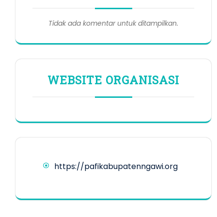
Tidak ada komentar untuk ditampilkan.
WEBSITE ORGANISASI
https://pafikabupatenngawi.org